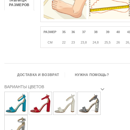
ТАБЛИЦА
РАЗМЕРОВ
РАЗМЕР
35
36
37
38
39
40
4
CM
22
23
23,8
24,8
25,5
26
26
ДОСТАВКА И ВОЗВРАТ
НУЖНА ПОМОЩЬ?
ВАРИАНТЫ ЦВЕТОВ