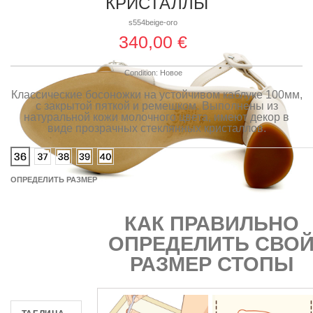
КРИСТАЛЛЫ
s554beige-oro
340,00 €
Condition:
Новое
Классические босоножки на устойчивом каблуке 100мм,
с закрытой пяткой и ремешком. Выполнены из
натуральной кожи молочного цвета, имеют декор в
виде прозрачных стеклянных кристаллов.
ОПРЕДЕЛИТЬ РАЗМЕР
КАК ПРАВИЛЬНО
ОПРЕДЕЛИТЬ СВО
РАЗМЕР СТОПЫ