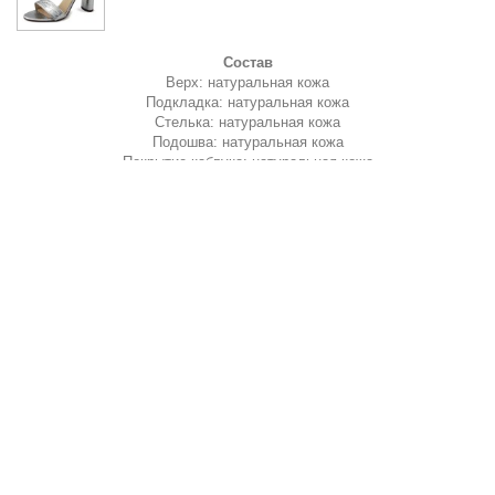
Состав
Верх: натуральная кожа
Подкладка: натуральная кожа
Стелька: натуральная кожа
Подошва: натуральная кожа
Покрытие каблука: натуральная кожа
Характеристики и полнота*
Высота каблука: 10 см
Высота подошвы: 3 мм
Полнота: идут в размер
HAND MADE
MADE IN ITALY
*Характеристики относятся к размеру 37 и изменяются
пропорционально градации размера.